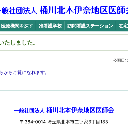
医療機関を探す
准看護学校
訪問看護ステーション
在宅
ピックス
>
「健康一口メモ」を更新いたしました。
救急・夜間・休日・予防接種医療機関のご案内
いたしました。
公開日: 2
らからご覧になれます。
〒364-0014 埼玉県北本市二ツ家3丁目183