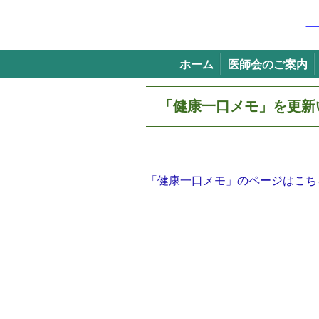
ホーム
医師会のご案内
一般社団法人 桶川北本伊奈地区医師会
>
ト
「健康一口メモ」を更新
「健康一口メモ」のページはこち